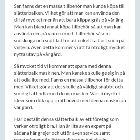
Sen fanns det en massa tillbehör man kunde köpa till
slåtterbalken. Vilket gör att man kan använda den
till så mycket mer än att bara klippa gräs på vår äng.
Man kan bland annat köpa tillbehör så att man kan
använda den på vintern med. Tillbehör såsom
snöslunga och snöblad för att enkelt ta bort snön på
vintern. Även detta kommer vi att få otroligt mycket
nytta utav på vår gård.
Så mycket tid vi kommer att spara med denna
slåtterbalk maskinen. Man kanske skulle ge sig in på
att odla lite med. Fanns en massa tillbehör för detta
med. Vilket gör att det skulle gå väldigt snabbt och
smidigt att odla med denna maskin. Var så mycket
ideér som dök upp i mitt huvud med denna maskin på
vår gård.
Har beställt denna slåtterbalk av ett företag som
verkar otroligt bra. Han är lite av en expert på
sådana här grejer och utför även service samt
reparationer på slåtterbalken om det skulle