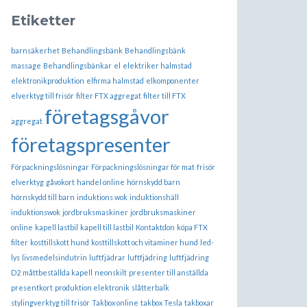
Etiketter
barnsäkerhet
Behandlingsbänk
Behandlingsbänk
massage
Behandlingsbänkar
el
elektriker halmstad
elektronikproduktion
elfirma halmstad
elkomponenter
elverktyg till frisör
filter FTX aggregat
filter till FTX
företagsgåvor
aggregat
företagspresenter
Förpackningslösningar
Förpackningslösningar för mat
frisör
elverktyg
gåvokort
handel online
hörnskydd barn
hörnskydd till barn
induktions wok
induktionshäll
induktionswok
jordbruksmaskiner
jordbruksmaskiner
online
kapell lastbil
kapell till lastbil
Kontaktdon
köpa FTX
filter
kosttillskott hund
kosttillskott och vitaminer hund
led-
lys
livsmedelsindutrin
luftfjädrar
luftfjädring
luftfjädring
D2
måttbeställda kapell
neonskilt
presenter till anställda
presentkort
produktion elektronik
slåtterbalk
stylingverktyg till frisör
Takbox online
takbox Tesla
takboxar