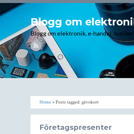
Blogg om elektroni
Blogg om elektronik, e-handel, butike
Home
» Posts tagged: gåvokort
Företagspresenter