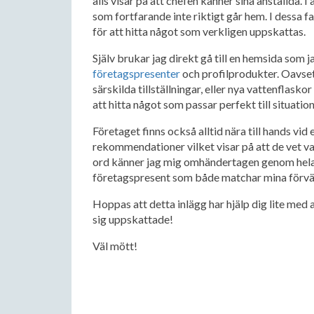
alls visar på att chefen känner sina anställda.
som fortfarande inte riktigt går hem. I dessa fall
för att hitta något som verkligen uppskattas.
Själv brukar jag direkt gå till en hemsida som 
företagspresenter
och profilprodukter. Oavsett
särskilda tillställningar, eller nya vattenflasko
att hitta något som passar perfekt till situatio
Företaget finns också alltid nära till hands vid 
rekommendationer vilket visar på att de vet v
ord känner jag mig omhändertagen genom hela 
företagspresent som både matchar mina förvän
Hoppas att detta inlägg har hjälp dig lite med a
sig uppskattade!
Väl mött!