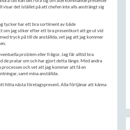
 I andra fall kan det röra sig om återkommande presenter
 visar det istället på att chefen inte alls ansträngt sig
jag tycker har ett bra sortiment av både
 om jag söker efter ett bra presentkort att ge ut vid
r med tryck på till de anställda, vet jag att jag kommer
nen.
eventuella problem eller frågor. Jag får alltid bra
ad de pratar om och har gjort detta länge. Med andra
processen och vet att jag kommer att få en
tningar, samt mina anställda.
tt hitta nästa företagspresent. Alla förtjänar att känna