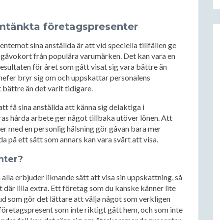
mtänkta företagspresenter
ntemot sina anställda är att vid speciella tillfällen ge
r gåvokort från populära varumärken. Det kan vara en
esultaten för året som gått visat sig vara bättre än
m chefer bryr sig om och uppskattar personalens
 bättre än det varit tidigare.
tt få sina anställda att känna sig delaktiga i
ras hårda arbete ger något tillbaka utöver lönen. Att
r med en personlig hälsning gör gåvan bara mer
da på ett sätt som annars kan vara svårt att visa.
nter?
alla erbjuder liknande sätt att visa sin uppskattning, så
t där lilla extra. Ett företag som du kanske känner lite
ud som gör det lättare att välja något som verkligen
 företagspresent som inte riktigt gått hem, och som inte