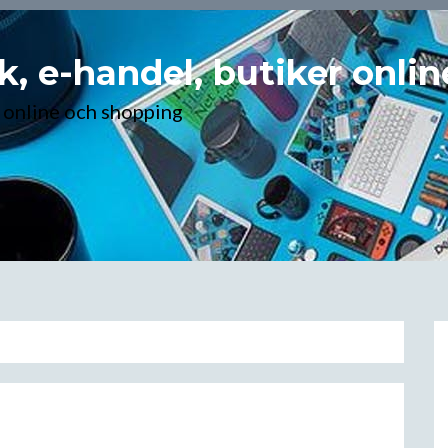
k, e-handel, butiker onli
r online och shopping