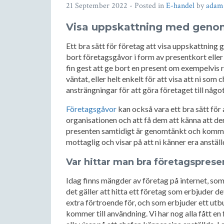
21 September 2022
- Posted in
E-handel
by
adam
Visa uppskattning med geno
Ett bra sätt för företag att visa uppskattning ge
bort företagsgåvor i form av presentkort elle
fin gest att ge bort en present om exempelvis r
väntat, eller helt enkelt för att visa att ni so
ansträngningar för att göra företaget till något
Företagsgåvor
kan också vara ett bra sätt för a
organisationen och att få dem att känna att de
presenten samtidigt är genomtänkt och komme
mottaglig och visar på att ni känner era anställ
Var hittar man bra företagsprese
Idag finns mängder av företag på internet, som 
det gäller att hitta ett företag som erbjuder de
extra förtroende för, och som erbjuder ett utb
kommer till användning. Vi har nog alla fått en